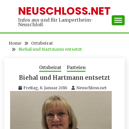
Skip
NEUSCHLOSS.NET
to
content
Infos aus und für Lampertheim-
Neuschloß.
Home
Ortsbeirat
Biehal und Hartmann entsetzt
Ortsbeirat
Parteien
Biehal und Hartmann entsetzt
Freitag, 8. Januar 2016
Neuschloss.net