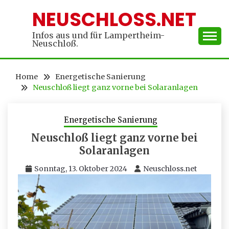
Skip
NEUSCHLOSS.NET
to
content
Infos aus und für Lampertheim-
Neuschloß.
Home
Energetische Sanierung
Neuschloß liegt ganz vorne bei Solaranlagen
Energetische Sanierung
Neuschloß liegt ganz vorne bei
Solaranlagen
Sonntag, 13. Oktober 2024
Neuschloss.net