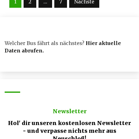
Seitennummerierung
1
2
…
7
Nächste
der
Beiträge
Welcher Bus fährt als nächstes?
Hier aktuelle
Daten abrufen
.
Newsletter
Hol' dir unseren kostenlosen Newsletter
- und verpasse nichts mehr aus
Neuschloß!