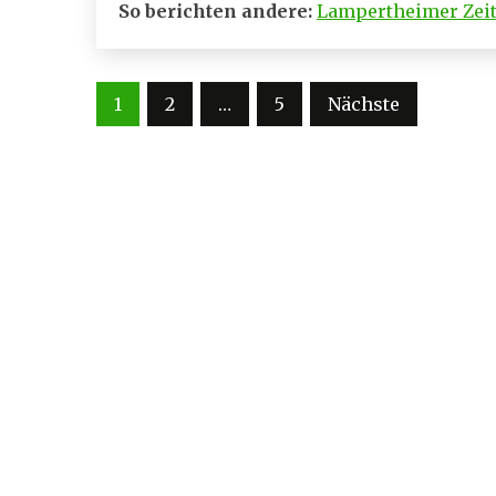
So berichten andere:
Lampertheimer Zei
Seitennummerierung
1
2
…
5
Nächste
der
Beiträge