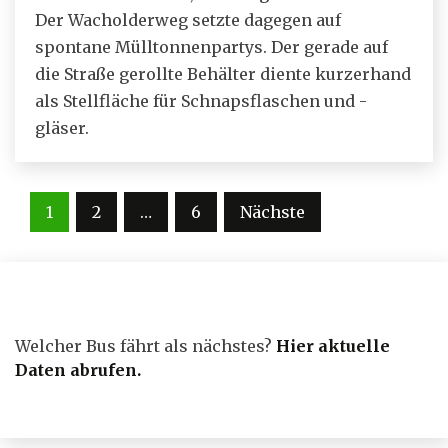
Der Wacholderweg setzte dagegen auf
spontane Mülltonnenpartys. Der gerade auf
die Straße gerollte Behälter diente kurzerhand
als Stellfläche für Schnapsflaschen und -
gläser.
Seitennummerierung
1
2
…
6
Nächste
der
Beiträge
Welcher Bus fährt als nächstes?
Hier aktuelle
Daten abrufen
.