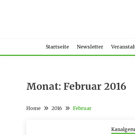
Skip
to
content
Startseite
Newsletter
Veransta
Monat:
Februar 2016
Home
2016
Februar
Kanalger