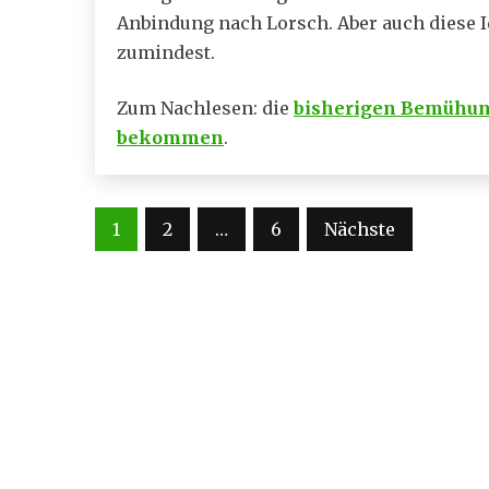
Anbindung nach Lorsch. Aber auch diese I
zumindest.
Zum Nachlesen: die
bisherigen Bemühung
bekommen
.
Seitennummerierung
1
2
…
6
Nächste
der
Beiträge