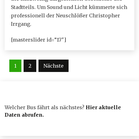
Stadtteils. Um Sound und Licht kümmerte sich
professionell der Neuschlößer Christopher
Irrgang.
[masterslider id=“17″]
Seitennummerierung
1
2
Nächste
der
Beiträge
Welcher Bus fährt als nächstes?
Hier aktuelle
Daten abrufen
.