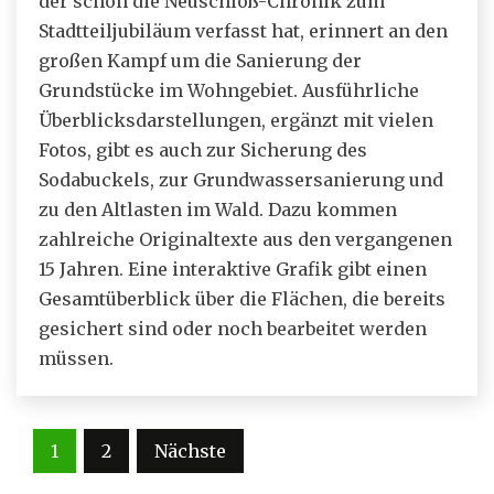
der schon die Neuschloß-Chronik zum
Stadtteiljubiläum verfasst hat, erinnert an den
großen Kampf um die Sanierung der
Grundstücke im Wohngebiet. Ausführliche
Überblicksdarstellungen, ergänzt mit vielen
Fotos, gibt es auch zur Sicherung des
Sodabuckels, zur Grundwassersanierung und
zu den Altlasten im Wald. Dazu kommen
zahlreiche Originaltexte aus den vergangenen
15 Jahren. Eine interaktive Grafik gibt einen
Gesamtüberblick über die Flächen, die bereits
gesichert sind oder noch bearbeitet werden
müssen.
Seitennummerierung
1
2
Nächste
der