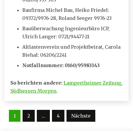
Baufirma Michel Bau, Heiko Friedel:
09372/9976-28, Roland Seeger 9976-23
Bauüberwachung Ingenieurbüro ICP,
Ulrich Langer: 0721/94477-21
Altlastenverein und Projektbeirat, Carola
Biehal: 06206/2241
Notfallnummer: 0160/95983343
So berichten andere:
Lampertheimer Zeitung
,
Südhessen Morgen
.
Seitennummerierung
1
2
…
4
Nächste
der