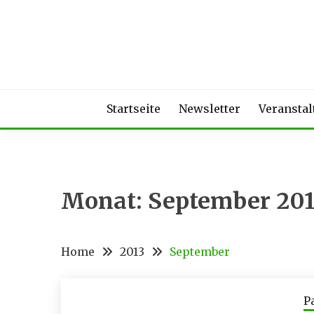
Skip
to
content
Startseite
Newsletter
Veransta
Monat:
September 201
Home
2013
September
P