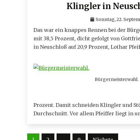
Klingler in Neusc
Sonntag, 22. Septem
Das war ein knappes Rennen bei der Bürge
mit 38,5 Prozent, dicht gefolgt von Gottf
in Neuschloß auf 20,9 Prozent, Lothar Pfeif
Bürgermeisterwahl.
Prozent. Damit schneiden Klingler und St
Durchschnitt. Vor allem Pfeiffer liegt in u
Seitennummerierung
1
2
…
9
Nächste