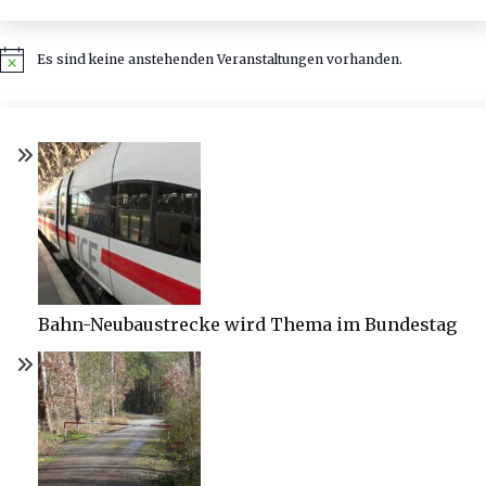
Es sind keine anstehenden Veranstaltungen vorhanden.
Hinweis
Bahn-Neubaustrecke wird Thema im Bundestag