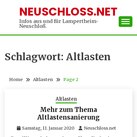
Skip
NEUSCHLOSS.NET
to
content
Infos aus und für Lampertheim-
Neuschloß.
Schlagwort:
Altlasten
Home
Altlasten
Page 2
Altlasten
Mehr zum Thema
Altlastensanierung
Samstag, 11. Januar 2020
Neuschloss.net