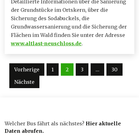
Detaillierte Informationen über die Sanierung
der Grundstücke im Ortskern, über die
Sicherung des Sodabuckels, die
Grundwassersanierung und die Sicherung der
Flächen im Wald finden Sie unter der Adresse
www.altlast-neuschloss.de
.
Seitennummerierung
Vorherige
1
2
3
…
30
der
Nächste
Beiträge
Welcher Bus fährt als nächstes?
Hier aktuelle
Daten abrufen
.