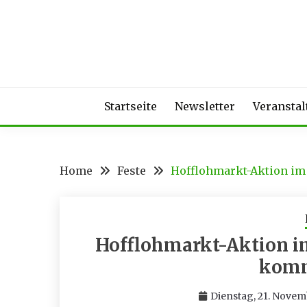
Skip
to
content
Startseite
Newsletter
Veransta
Home
Feste
Hofflohmarkt-Aktion im
Hofflohmarkt-Aktion i
komm
Dienstag, 21. Novem