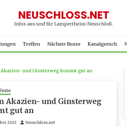
NEUSCHLOSS.NET
Infos aus und für Lampertheim-Neuschloß.
ltungen
Treffen
Nächste Busse
Kanalgeruch
N
 Akazien- und Ginsterweg kommt gut an
Feste
m Akazien- und Ginsterweg
t gut an
ber 2023
Neuschloss.net