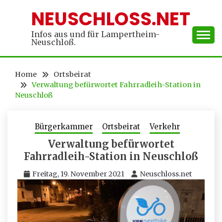
Skip
NEUSCHLOSS.NET
to
content
Infos aus und für Lampertheim-
Neuschloß.
Home
Ortsbeirat
Verwaltung befürwortet Fahrradleih-Station in
Neuschloß
Bürgerkammer
Ortsbeirat
Verkehr
Verwaltung befürwortet
Fahrradleih-Station in Neuschloß
Freitag, 19. November 2021
Neuschloss.net