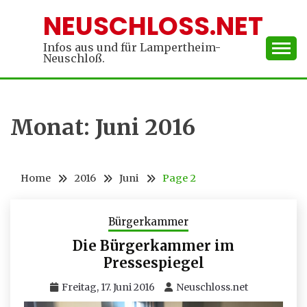
Skip
NEUSCHLOSS.NET
to
content
Infos aus und für Lampertheim-
Neuschloß.
Monat:
Juni 2016
Home
2016
Juni
Page 2
Bürgerkammer
Die Bürgerkammer im
Pressespiegel
Freitag, 17. Juni 2016
Neuschloss.net