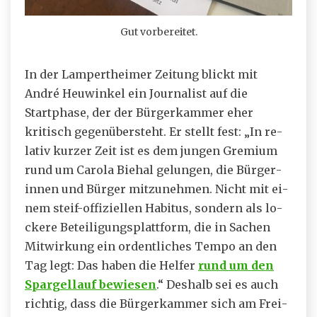
Gut vorbereitet.
In der Lampertheimer Zeitung blickt mit
André Heuwinkel ein Journalist auf die
Startphase, der der Bürgerkammer eher
kritisch gegenübersteht. Er stellt fest: „In re­
la­tiv kur­zer Zeit ist es dem jun­gen Gre­mi­um
rund um Ca­ro­la Bie­hal ge­lun­gen, die Bürg­er­
in­nen und Bür­ger mit­zu­neh­men. Nicht mit ei­
nem steif-of­fi­ziel­len Ha­bi­tus, son­dern als lo­
cke­re Be­tei­li­gungs­platt­form, die in Sa­chen
Mit­wir­kung ein or­dent­li­ches Tem­po an den
Tag legt: Das ha­ben die Hel­fer
rund um den
Spar­gel­lauf be­wie­sen
.“ Deshalb sei es auch
richtig, dass die Bürgerkammer sich am Frei­