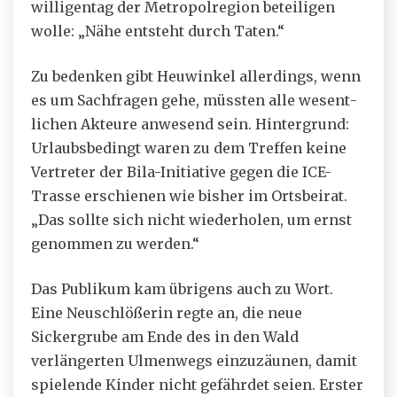
wil­li­gen­tag der Me­trop­ol­re­gi­on beteiligen
wolle: „Nä­he ent­steht durch Ta­ten.“
Zu bedenken gibt Heuwinkel allerdings, wenn
es um Sach­fra­gen gehe, müs­sten al­le we­sent­
li­chen Ak­teu­re an­we­send sein. Hintergrund:
Urlaubsbedingt waren zu dem Treffen keine
Vertreter der Bila-Initiative gegen die ICE-
Trasse erschienen wie bisher im Ortsbeirat.
„Das soll­te sich nicht wie­der­ho­len, um ernst
ge­nom­men zu wer­den.“
Das Publikum kam übrigens auch zu Wort.
Eine Neuschlößerin regte an, die neue
Sickergrube am Ende des in den Wald
verlängerten Ulmenwegs einzuzäunen, damit
spielende Kinder nicht gefährdet seien. Erster