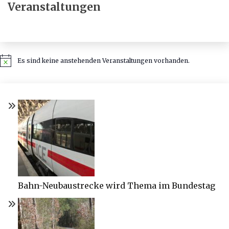
Veranstaltungen
Es sind keine anstehenden Veranstaltungen vorhanden.
Hinweis
Bahn-Neubaustrecke wird Thema im Bundestag