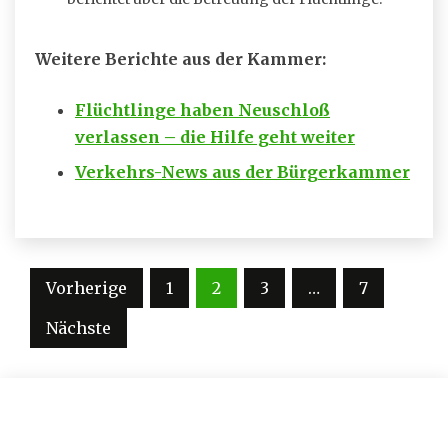
Weitere Berichte aus der Kammer:
Flüchtlinge haben Neuschloß
verlassen – die Hilfe geht weiter
Verkehrs-News aus der Bürgerkammer
Seitennummerierung
Vorherige
1
2
3
…
7
der
Nächste
Beiträge