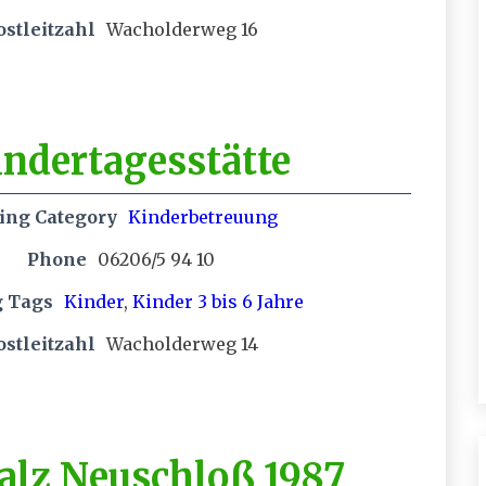
ostleitzahl
Wacholderweg 16
indertagesstätte
ting Category
Kinderbetreuung
Phone
06206/5 94 10
g Tags
Kinder
,
Kinder 3 bis 6 Jahre
ostleitzahl
Wacholderweg 14
alz Neuschloß 1987