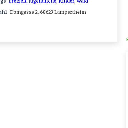
ags
Freizeit
,
Jugendliche
,
Kinder
,
Wald
ahl
Domgasse 2, 68623 Lampertheim