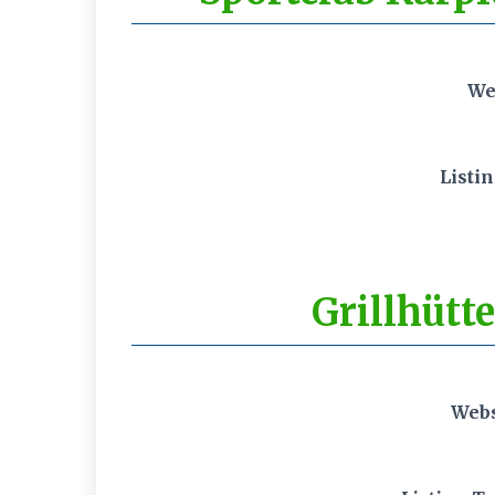
We
Listi
Grillhütt
Webs