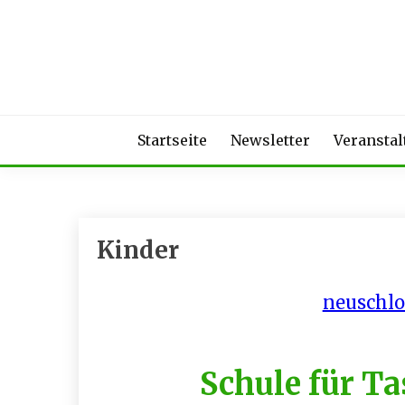
Skip
to
content
Startseite
Newsletter
Veransta
Kinder
neuschlo
Schule für T