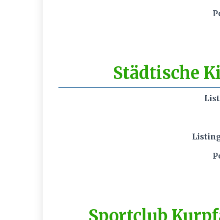
P
Städtische K
Lis
Listin
P
Sportclub Kurpf