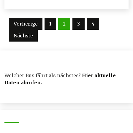
Seitennummerierung
Vorherige
1
2
3
4
der
Nächste
Beiträge
Welcher Bus fährt als nächstes?
Hier aktuelle
Daten abrufen
.