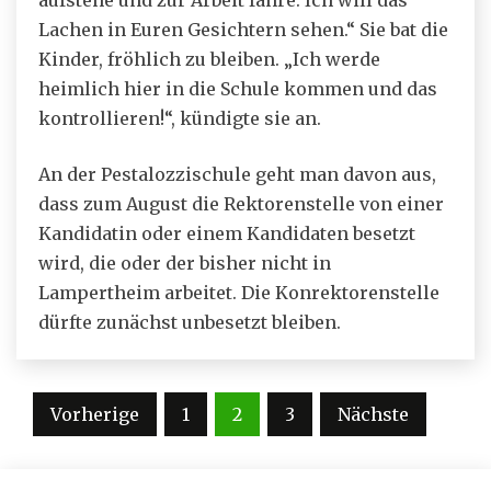
aufstehe und zur Arbeit fahre. Ich will das
Lachen in Euren Gesichtern sehen.“ Sie bat die
Kinder, fröhlich zu bleiben. „Ich werde
heimlich hier in die Schule kommen und das
kontrollieren!“, kündigte sie an.
An der Pestalozzischule geht man davon aus,
dass zum August die Rektorenstelle von einer
Kandidatin oder einem Kandidaten besetzt
wird, die oder der bisher nicht in
Lampertheim arbeitet. Die Konrektorenstelle
dürfte zunächst unbesetzt bleiben.
Seitennummerierung
Vorherige
1
2
3
Nächste
der
Beiträge