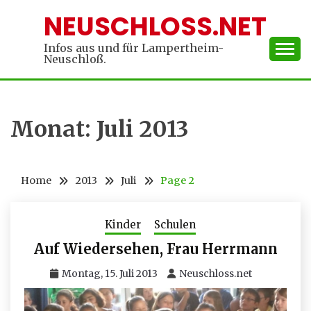
Skip
NEUSCHLOSS.NET
to
content
Infos aus und für Lampertheim-
Neuschloß.
Monat:
Juli 2013
Home
2013
Juli
Page 2
Kinder
Schulen
Auf Wiedersehen, Frau Herrmann
Montag, 15. Juli 2013
Neuschloss.net