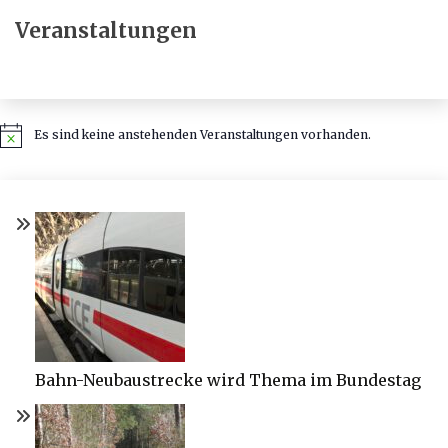
Veranstaltungen
Es sind keine anstehenden Veranstaltungen vorhanden.
Hinweis
Bahn-Neubaustrecke wird Thema im Bundestag