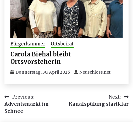
Bürgerkammer
Ortsbeirat
Carola Biehal bleibt
Ortsvorsteherin
Donnerstag, 30. April 2026
Neuschloss.net
Beitragsnavigation
Previous:
Next:
Adventsmarkt im
Kanalspülung startklar
Schnee