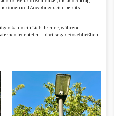
rläuterte Heidrun Kemnitzer, die den Antrag
hnerinnen und Anwohner seien bereits
zügen kaum ein Licht brenne, während
ternen leuchteten – dort sogar einschließlich