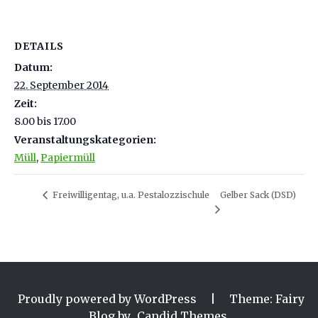
DETAILS
Datum:
22. September 2014
Zeit:
8.00 bis 17.00
Veranstaltungskategorien:
Müll
,
Papiermüll
Freiwilligentag, u.a. Pestalozzischule
Gelber Sack (DSD)
Proudly powered by WordPress
|
Theme: Fairy
Blog by
Candid Themes
.