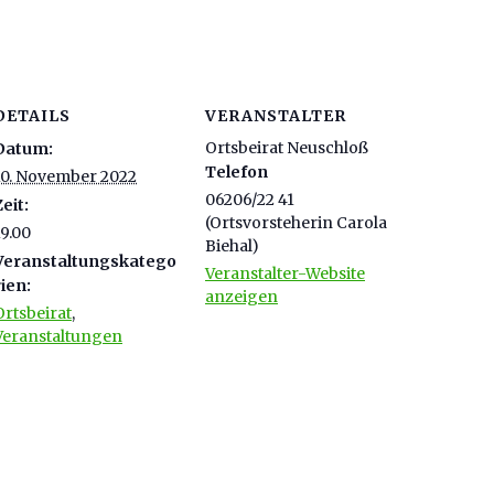
DETAILS
VERANSTALTER
Ortsbeirat Neuschloß
Datum:
Telefon
10. November 2022
06206/22 41
Zeit:
(Ortsvorsteherin Carola
19.00
Biehal)
Veranstaltungskatego
Veranstalter-Website
rien:
anzeigen
Ortsbeirat
,
Veranstaltungen