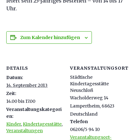
feiert sein 25-jähriges Bestehen – von 14 bis 17
Uhr.
Zum Kalender hinzufügen
DETAILS
VERANSTALTUNGSORT
Städtische
Datum:
Kindertagesstätte
14. September 2013
Neuschloß
Zeit:
Wacholderweg 14
14.00 bis 17.00
Lampertheim
,
68623
Veranstaltungskategori
Deutschland
en:
Telefon
Kinder
,
Kindertagesstätte
,
06206/5 94 10
Veranstaltungen
Veranstaltungsort-