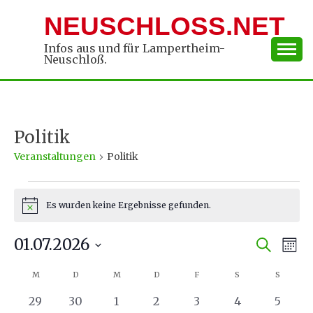
Skip
NEUSCHLOSS.NET
to
content
Infos aus und für Lampertheim-
Neuschloß.
Politik
Veranstaltungen
Politik
Veranstaltungen
Es wurden keine Ergebnisse gefunden.
Hinweis
01.07.2026
Verans
Ver
Suche
Mona
Datum
An
Suche
Kalender
M
MONTAG
D
DIENSTAG
M
MITTWOCH
D
DONNERSTAG
F
FREITAG
S
SAMSTAG
S
SONNT
wählen.
Na
und
von
0
0
0
0
0
0
0
29
30
1
2
3
4
5