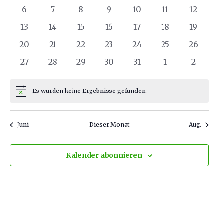
Veranstaltungen
Veranstaltungen
Veranstaltungen
Veranstaltungen
Veranstaltungen
Veranstaltun
Verans
Ansich
Veranstaltungen
0
0
0
0
0
0
0
6
7
8
9
10
11
12
Veranstaltungen
Veranstaltungen
Veranstaltungen
Veranstaltungen
Veranstaltungen
Veranstaltun
Verans
Naviga
0
0
0
0
0
0
0
13
14
15
16
17
18
19
Veranstaltungen
Veranstaltungen
Veranstaltungen
Veranstaltungen
Veranstaltungen
Veranstaltung
Verans
0
0
0
0
0
0
0
20
21
22
23
24
25
26
Veranstaltungen
Veranstaltungen
Veranstaltungen
Veranstaltungen
Veranstaltungen
Veranstaltung
Verans
0
0
0
0
0
0
0
27
28
29
30
31
1
2
Veranstaltungen
Veranstaltungen
Veranstaltungen
Veranstaltungen
Veranstaltungen
Veranstaltun
Verans
Es wurden keine Ergebnisse gefunden.
Hinweis
Juni
Dieser Monat
Aug.
Kalender abonnieren