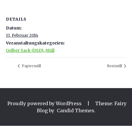
DETAILS
Datum:
11. Februar 2014
Veranstaltungskategorien:
Gelber Sack (DSD)
,
Müll
Papiermüll
Restmüll
Proudly powered by WordPress
|
Theme: Fairy
Blog by
Candid Themes
.