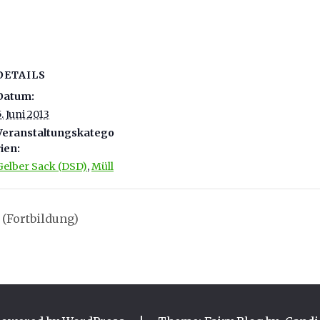
DETAILS
Datum:
5. Juni 2013
Veranstaltungskatego
rien:
Gelber Sack (DSD)
,
Müll
 (Fortbildung)