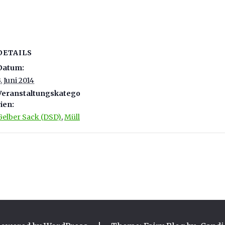
DETAILS
Datum:
3. Juni 2014
Veranstaltungskatego
rien:
Gelber Sack (DSD)
,
Müll