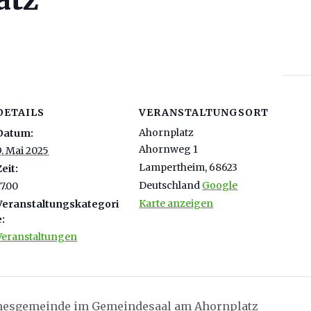
DETAILS
VERANSTALTUNGSORT
Ahornplatz
Datum:
Ahornweg 1
9. Mai 2025
Lampertheim
,
68623
Zeit:
Deutschland
Google
17.00
Karte anzeigen
Veranstaltungskategori
e:
Veranstaltungen
nnesgemeinde im Gemeindesaal am Ahornplatz