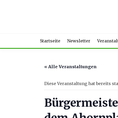
Skip
to
content
Startseite
Newsletter
Veransta
« Alle Veranstaltungen
Diese Veranstaltung hat bereits st
Bürgermeiste
dem Ahornpl