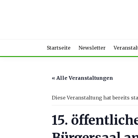
Skip
to
content
Startseite
Newsletter
Veransta
« Alle Veranstaltungen
Diese Veranstaltung hat bereits st
15. öffentlic
Bürgersaal a