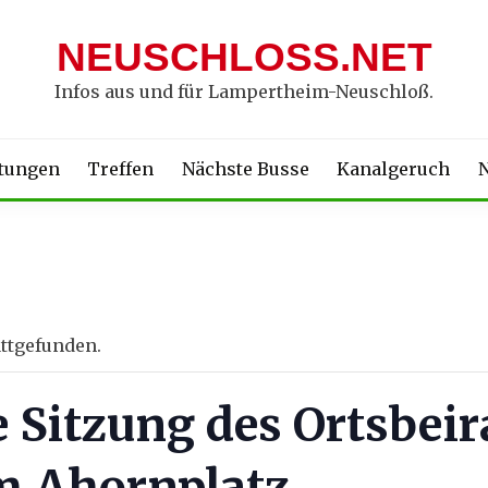
NEUSCHLOSS.NET
Infos aus und für Lampertheim-Neuschloß.
ltungen
Treffen
Nächste Busse
Kanalgeruch
N
attgefunden.
he Sitzung des Ortsbei
m Ahornplatz