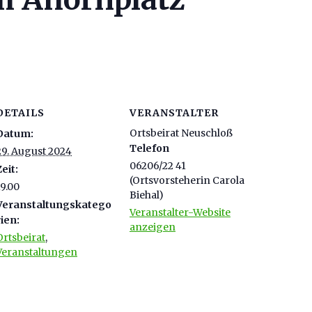
DETAILS
VERANSTALTER
Ortsbeirat Neuschloß
Datum:
Telefon
29. August 2024
06206/22 41
Zeit:
(Ortsvorsteherin Carola
19.00
Biehal)
Veranstaltungskatego
Veranstalter-Website
rien:
anzeigen
Ortsbeirat
,
Veranstaltungen