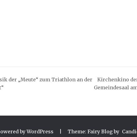
ik der „Meute“ zum Triathlon an der
Kirchenkino de
t“
Gemeindesaal am
powered by WordPress
|
Theme: Fairy Blog by
Candi