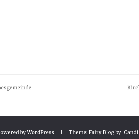
nnesgemeinde
Kirc
powered by WordPress
|
Theme: Fairy Blog by
Candi