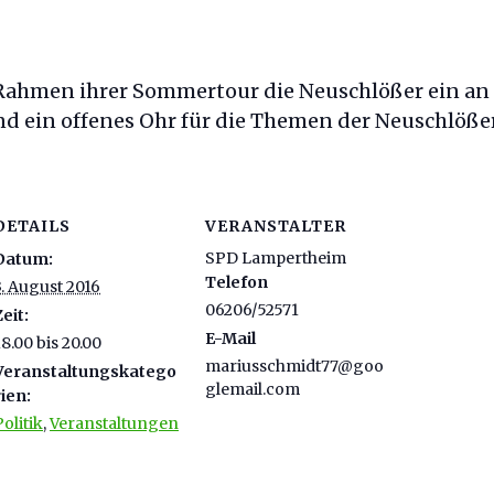
ahmen ihrer Sommertour die Neuschlößer ein an d
nd ein offenes Ohr für die Themen der Neuschlößer
DETAILS
VERANSTALTER
SPD Lampertheim
Datum:
Telefon
3. August 2016
06206/52571
Zeit:
E-Mail
18.00 bis 20.00
mariusschmidt77@goo
Veranstaltungskatego
glemail.com
rien:
Politik
,
Veranstaltungen