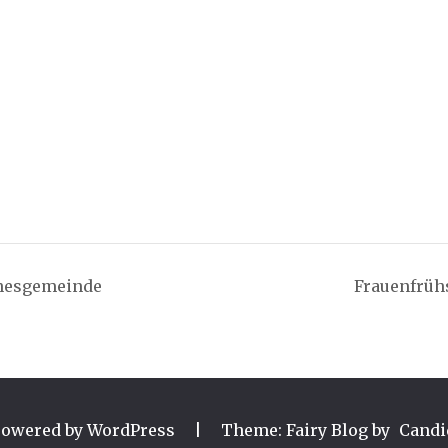
nnesgemeinde
Frauenfrüh
powered by WordPress
|
Theme: Fairy Blog by
Candi