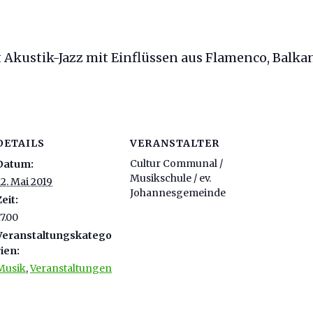
lt Akustik-Jazz mit Einflüssen aus Flamenco, Balka
DETAILS
VERANSTALTER
Cultur Communal /
Datum:
Musikschule / ev.
12. Mai 2019
Johannesgemeinde
Zeit:
17.00
Veranstaltungskatego
rien:
Musik
,
Veranstaltungen