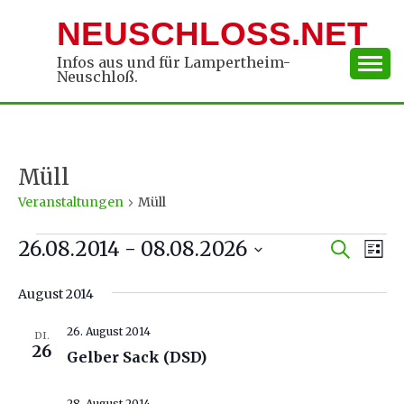
Skip
NEUSCHLOSS.NET
to
content
Infos aus und für Lampertheim-
Neuschloß.
Müll
Veranstaltungen
Müll
Veranstaltungen
26.08.2014
 - 
08.08.2026
Verans
Ver
Suche
Liste
Datum
An
Suche
August 2014
wählen.
Na
und
26. August 2014
DI.
Ansich
26
Gelber Sack (DSD)
Naviga
28. August 2014