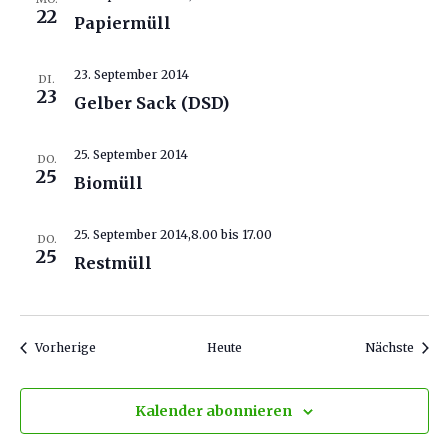
22
Papiermüll
23. September 2014
DI.
23
Gelber Sack (DSD)
25. September 2014
DO.
25
Biomüll
25. September 2014,8.00
bis
17.00
DO.
25
Restmüll
Veranstaltungen
Veran
Vorherige
Heute
Nächste
Kalender abonnieren